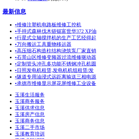
最新信息
•
维修注塑机电路板维修工控机
•
手持式森林伐木链锯富世华372 XP油
•
行星式立轴搅拌机的生产工艺经得起
•
万向搬运工具重物移运器
•
高压细石构造柱结构浇筑泵厂家直销
•
石景山区维修变频器过流维修驱动器
•
定制管头冲孔多功能不锈钢冲孔机圆
•
日照发电机租赁,发电机机组租赁/发
•
隧道专用油浸式远距离输送三相电源
•
承德市维修显示屏花屏维修工业设备
玉溪生活服务
玉溪商务服务
玉溪供求信息
玉溪房产信息
玉溪商务信息
玉溪二手市场
玉溪教育培训