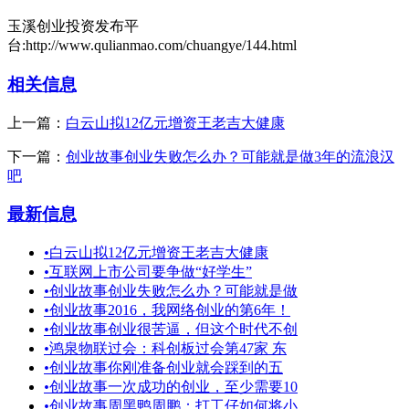
玉溪创业投资发布平
台:http://www.qulianmao.com/chuangye/144.html
相关信息
上一篇：
白云山拟12亿元增资王老吉大健康
下一篇：
创业故事创业失败怎么办？可能就是做3年的流浪汉
吧
最新信息
•
白云山拟12亿元增资王老吉大健康
•
互联网上市公司要争做“好学生”
•
创业故事创业失败怎么办？可能就是做
•
创业故事2016，我网络创业的第6年！
•
创业故事创业很苦逼，但这个时代不创
•
鸿泉物联过会：科创板过会第47家 东
•
创业故事你刚准备创业就会踩到的五
•
创业故事一次成功的创业，至少需要10
•
创业故事周黑鸭周鹏：打工仔如何将小