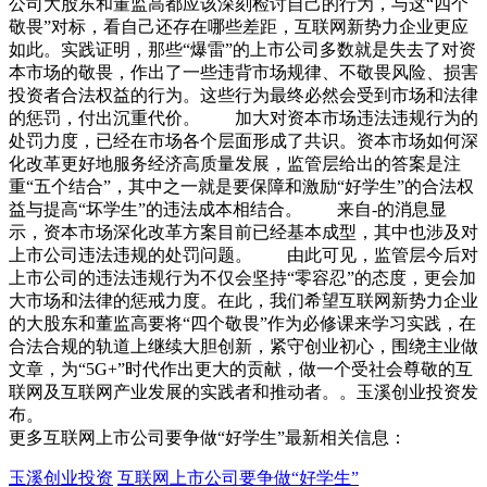
公司大股东和董监高都应该深刻检讨自己的行为，与这“四个
敬畏”对标，看自己还存在哪些差距，互联网新势力企业更应
如此。实践证明，那些“爆雷”的上市公司多数就是失去了对资
本市场的敬畏，作出了一些违背市场规律、不敬畏风险、损害
投资者合法权益的行为。这些行为最终必然会受到市场和法律
的惩罚，付出沉重代价。 加大对资本市场违法违规行为的
处罚力度，已经在市场各个层面形成了共识。资本市场如何深
化改革更好地服务经济高质量发展，监管层给出的答案是注
重“五个结合”，其中之一就是要保障和激励“好学生”的合法权
益与提高“坏学生”的违法成本相结合。 来自-的消息显
示，资本市场深化改革方案目前已经基本成型，其中也涉及对
上市公司违法违规的处罚问题。 由此可见，监管层今后对
上市公司的违法违规行为不仅会坚持“零容忍”的态度，更会加
大市场和法律的惩戒力度。在此，我们希望互联网新势力企业
的大股东和董监高要将“四个敬畏”作为必修课来学习实践，在
合法合规的轨道上继续大胆创新，紧守创业初心，围绕主业做
文章，为“5G+”时代作出更大的贡献，做一个受社会尊敬的互
联网及互联网产业发展的实践者和推动者。。玉溪创业投资发
布。
更多互联网上市公司要争做“好学生”最新相关信息：
玉溪创业投资
互联网上市公司要争做“好学生”