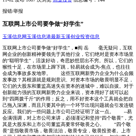
报错/举报
互联网上市公司要争做“好学生”
玉溪信息网
玉溪信息港
最新玉溪创业投资信息
互联网上市公司要争做“好学生”，■阎 岳 毫无疑问，互联
网企业的创新精神要领先于其他行业，它们绝对是资本市场里
的“聪明学生”，活泼好动，奇思妙想层出不穷。所以，它们的
猴性十足，在市场里上蹿下跳，轻易就会成为-焦点，也往往
会成为事故多发地带。 这些互联网新势力企业为什么会频
发事故？其根源就是规则意识、对资本市场的敬畏明显不足，
它们的大股东和董监高迷失在资本的迷城中，难以自拔。对于
创新能力强的互联网新势力企业来说，资本用好了就可以起
到“四两拨千斤”的作用；反之，用不好资本这个工具就会把自
己拖入深渊，而且只要其中的一个环节出现问题就会引发连锁
反应。我们的一些问题上市公司已经证明了这一点。 --易
会满强调，对上市公司来讲，必须谨记和坚持“四个敬畏”，尤
其是大股东和上市公司董监高要常怀敬畏之心。 “四个敬
畏”是指敬畏市场，敬畏法治，敬畏专业，敬畏投资者。上市