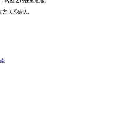
，转型之路任重道远。”
官方联系确认。
指南