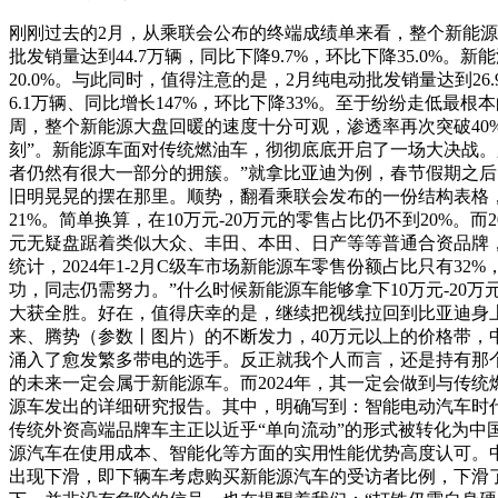
刚刚过去的2月，从乘联会公布的终端成绩单来看，整个新能源大盘
批发销量达到44.7万辆，同比下降9.7%，环比下降35.0%。新
20.0%。与此同时，值得注意的是，2月纯电动批发销量达到26.
6.1万辆、同比增长147%，环比下降33%。至于纷纷走低
周，整个新能源大盘回暖的速度十分可观，渗透率再次突破40%
刻”。新能源车面对传统燃油车，彻彻底底开启了一场大决战
者仍然有很大一部分的拥簇。”就拿比亚迪为例，春节假期之后
旧明晃晃的摆在那里。顺势，翻看乘联会发布的一份结构表格，从中明
21%。简单换算，在10万元-20万元的零售占比仍不到20%。而
元无疑盘踞着类似大众、丰田、本田、日产等等普通合资品牌
统计，2024年1-2月C级车市场新能源车零售份额占比只有
功，同志仍需努力。”什么时候新能源车能够拿下10万元-20
大获全胜。好在，值得庆幸的是，继续把视线拉回到比亚迪身上
来、腾势（参数丨图片）的不断发力，40万元以上的价格带，
涌入了愈发繁多带电的选手。反正就我个人而言，还是持有那
的未来一定会属于新能源车。而2024年，其一定会做到与传
源车发出的详细研究报告。其中，明确写到：智能电动汽车时
传统外资高端品牌车主正以近乎“单向流动”的形式被转化为中
源汽车在使用成本、智能化等方面的实用性能优势高度认可。
出现下滑，即下辆车考虑购买新能源汽车的受访者比例，下滑了