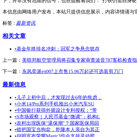
下，并非没有危险的信号，也在提醒着我们：“打铁仍需自身硬
本信息由网络用户发布，
本站只提供信息展示，内容详情请与
标签 :
最新资讯
相关文章
•
基金年终排名冲刺：冠军之争悬念犹存
上一篇：
美联邦航空管理局将召集专家审查波音787客机检查
下一篇：
东风奕派eπ007上市售15.96万起还可选装剪刀门
最新信息
•
儿子上初中后，才发现过去6年的焦虑，
•
小米14/Pro系列手机推出小米汽车SU
•
中国银行获得外观设计专利授权：“带
•
S市场观察｜人民币基金“微调”：机构L
•
农村出现医保"退保潮"？国家医保局回
•
错把国宝当狗盆，乾隆本人亲自为其正
•
赵明宣布荣耀Magic3也会支持灵动胶