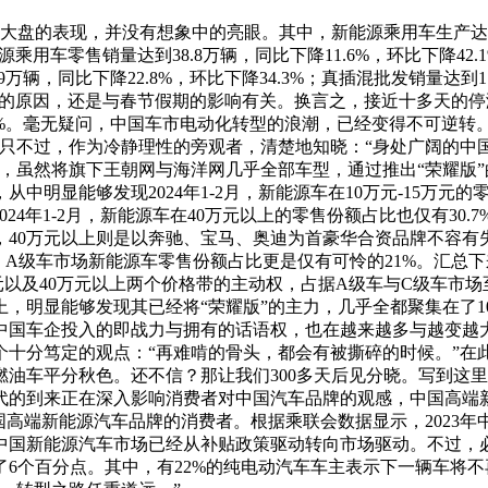
的表现，并没有想象中的亮眼。其中，新能源乘用车生产达到42.
能源乘用车零售销量达到38.8万辆，同比下降11.6%，环比下降42
9万辆，同比下降22.8%，环比下降34.3%；真插混批发销量达到
最根本的原因，还是与春节假期的影响有关。换言之，接近十多天
。毫无疑问，中国车市电动化转型的浪潮，已经变得不可逆转。如果说
。只不过，作为冷静理性的旁观者，清楚地知晓：“身处广阔的中
，虽然将旗下王朝网与海洋网几乎全部车型，通过推出“荣耀版”
显能够发现2024年1-2月，新能源车在10万元-15万元的零售
2024年1-2月，新能源车在40万元以上的零售份额占比也仅有30
，40万元以上则是以奔驰、宝马、奥迪为首豪华合资品牌不容有
32%，A级车市场新能源车零售份额占比更是仅有可怜的21%。汇
万元以及40万元以上两个价格带的主动权，占据A级车与C级车
，明显能够发现其已经将“荣耀版”的主力，几乎全都聚集在了10
中国车企投入的即战力与拥有的话语权，也在越来越多与越变越
个十分笃定的观点：“再难啃的骨头，都会有被撕碎的时候。”在
统燃油车平分秋色。还不信？那让我们300多天后见分晓。写到
代的到来正在深入影响消费者对中国汽车品牌的观感，中国高端
国高端新能源汽车品牌的消费者。根据乘联会数据显示，2023年
中国新能源汽车市场已经从补贴政策驱动转向市场驱动。不过，
6个百分点。其中，有22%的纯电动汽车车主表示下一辆车将不