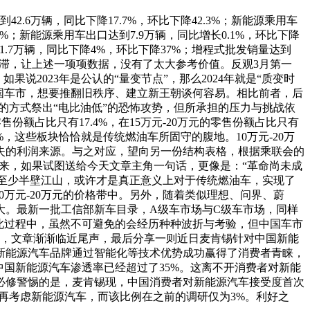
6万辆，同比下降17.7%，环比下降42.3%；新能源乘用车
.1%；新能源乘用车出口达到7.9万辆，同比增长0.1%，环比下降
11.7万辆，同比下降4%，环比下降37%；增程式批发销量达到
的停滞，让上述一项项数据，没有了太大参考价值。反观3月第一
2023年是公认的“量变节点”，那么2024年就是“质变时
国车市，想要推翻旧秩序、建立新王朝谈何容易。相比前者，后
的方式祭出“电比油低”的恐怖攻势，但所承担的压力与挑战依
份额占比只有17.4%，在15万元-20万元的零售份额占比只有
.7%，这些板块恰恰就是传统燃油车所固守的腹地。10万元-20万
失的利润来源。与之对应，望向另一份结构表格，根据乘联会的
总下来，如果试图送给今天文章主角一句话，更像是：“革命尚未成
市场至少半壁江山，或许才是真正意义上对于传统燃油车，实现了
万元-20万元的价格带中。另外，随着类似理想、问界、蔚
大。最新一批工信部新车目录，A级车市场与C级车市场，同样
此过程中，虽然不可避免的会经历种种波折与考验，但中国车市
这里，文章渐渐临近尾声，最后分享一则近日麦肯锡针对中国新能
新能源汽车品牌通过智能化等技术优势成功赢得了消费者青睐，
中国新能源汽车渗透率已经超过了35%。这离不开消费者对新能
必修警惕的是，麦肯锡现，中国消费者对新能源汽车接受度首次
再考虑新能源汽车，而该比例在之前的调研仅为3%。利好之