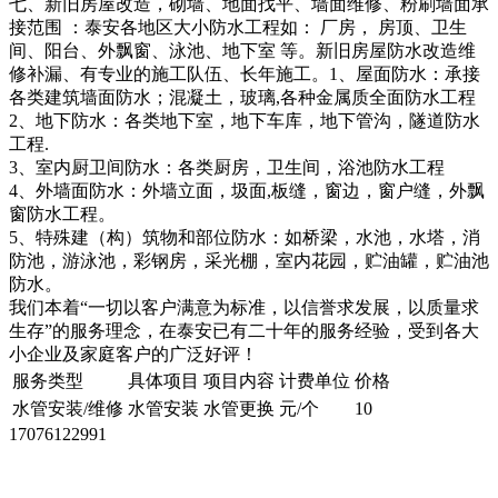
七、新旧房屋改造，砌墙、地面找平、墙面维修、粉刷墙面承
接范围 ：泰安各地区大小防水工程如： 厂房， 房顶、卫生
间、阳台、外飘窗、泳池、地下室 等。新旧房屋防水改造维
修补漏、有专业的施工队伍、长年施工。1、屋面防水：承接
各类建筑墙面防水；混凝土，玻璃,各种金属质全面防水工程
2、地下防水：各类地下室，地下车库，地下管沟，隧道防水
工程.
3、室内厨卫间防水：各类厨房，卫生间，浴池防水工程
4、外墙面防水：外墙立面，圾面,板缝，窗边，窗户缝，外飘
窗防水工程。
5、特殊建（构）筑物和部位防水：如桥梁，水池，水塔，消
防池，游泳池，彩钢房，采光棚，室内花园，贮油罐，贮油池
防水。
我们本着“一切以客户满意为标准，以信誉求发展，以质量求
生存”的服务理念，在泰安已有二十年的服务经验，受到各大
小企业及家庭客户的广泛好评！
服务类型
具体项目
项目内容
计费单位
价格
水管安装/维修
水管安装
水管更换
元/个
10
17076122991