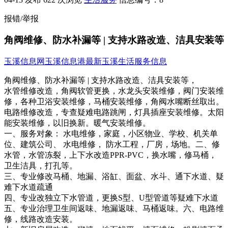
报错/举报
角阀维修、防水补漏等 | 支持水路改造、洁具安装等
玉溪信息网
玉溪信息港
最新玉溪生活服务信息
角阀维修、防水补漏等 | 支持水路改造、洁具安装等，
水管维修改造，角阀软管更换，水龙头安装维修，阀门安装维
修，各种卫浴安装维修，马桶安装维修，角阀水嘴断丝取出。
电路维修改造，专查疑难电路跳闸，灯具插座安装维修。太阳
能安装维修，以旧换新。暖气安装维修。
一、服务对象： 水电维修，家庭，小区物业、学校、机关单
位、建筑公司、 水电维修， 防水工程，厂房，场地。二、修
水管，水管冻裂，上下水改造PPR-PVC，换水嘴，修马桶，
卫生洁具，打孔等。
三、专业修改马桶、地漏、浴缸、面盆、水斗、通下水道、疑
难下水道疏通
四、专业改独立下水管道，更换S型、U型管道等疑难下水道
五、专业治理卫生间返味、地漏返味、马桶返味。六、电路维
修，线路改造安装。