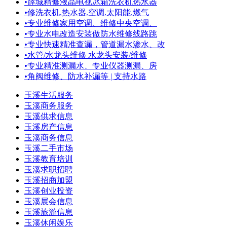
•
薛城精修液晶电视冰箱洗衣机热水器
•
修洗衣机.热水器.空调.太阳能.燃气
•
专业维修家用空调、维修中央空调、
•
专业水电改造安装做防水维修线路跳
•
专业快速精准查漏，管道漏水渗水、改
•
水管/水龙头维修 水龙头安装/维修
•
专业精准测漏水、专业仪器测漏、房
•
角阀维修、防水补漏等 | 支持水路
玉溪生活服务
玉溪商务服务
玉溪供求信息
玉溪房产信息
玉溪商务信息
玉溪二手市场
玉溪教育培训
玉溪求职招聘
玉溪招商加盟
玉溪创业投资
玉溪展会信息
玉溪旅游信息
玉溪休闲娱乐