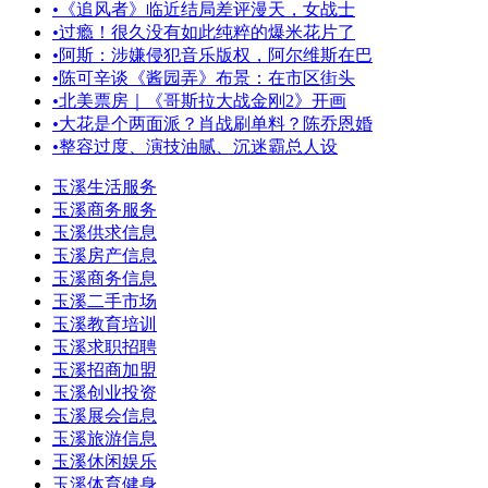
•
《追风者》临近结局差评漫天，女战士
•
过瘾！很久没有如此纯粹的爆米花片了
•
阿斯：涉嫌侵犯音乐版权，阿尔维斯在巴
•
陈可辛谈《酱园弄》布景：在市区街头
•
北美票房｜《哥斯拉大战金刚2》开画
•
大花是个两面派？肖战刷单料？陈乔恩婚
•
整容过度、演技油腻、沉迷霸总人设
玉溪生活服务
玉溪商务服务
玉溪供求信息
玉溪房产信息
玉溪商务信息
玉溪二手市场
玉溪教育培训
玉溪求职招聘
玉溪招商加盟
玉溪创业投资
玉溪展会信息
玉溪旅游信息
玉溪休闲娱乐
玉溪体育健身