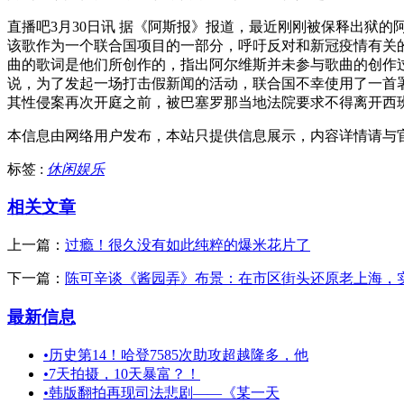
直播吧3月30日讯 据《阿斯报》报道，最近刚刚被保释出狱的阿尔
该歌作为一个联合国项目的一部分，呼吁反对和新冠疫情有关的假新
曲的歌词是他们所创作的，指出阿尔维斯并未参与歌曲的创作
说，为了发起一场打击假新闻的活动，联合国不幸使用了一首
其性侵案再次开庭之前，被巴塞罗那当地法院要求不得离开西
本信息由网络用户发布，
本站只提供信息展示，内容详情请与
标签 :
休闲娱乐
相关文章
上一篇：
过瘾！很久没有如此纯粹的爆米花片了
下一篇：
陈可辛谈《酱园弄》布景：在市区街头还原老上海，
最新信息
•
历史第14！哈登7585次助攻超越隆多，他
•
7天拍摄，10天暴富？！
•
韩版翻拍再现司法悲剧——《某一天